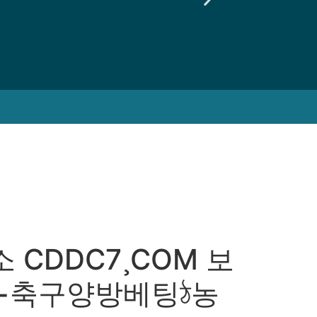
CDDC7¸COM 보
−축구양방베팅ঠ농