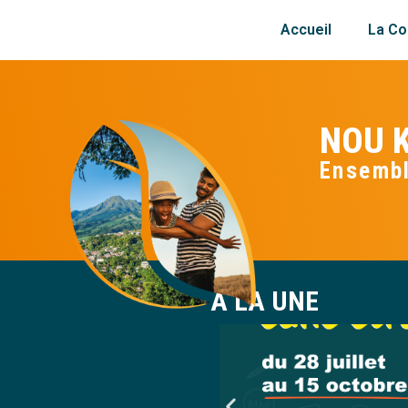
Accueil
La Col
NOU K
Ensembl
A LA UNE