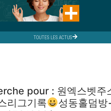
TOUTES LES ACTUS
erche pour :
원엑스벳주소 
처스리그기록
성동홀덤방