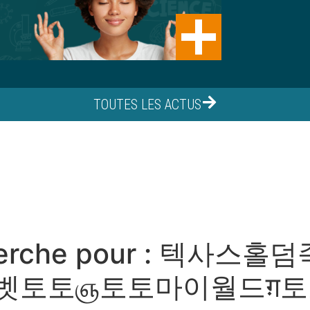
TOUTES LES ACTUS
erche pour :
텍사스홀덤족보
야벳토토ஞ토토마이월드ग़토