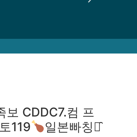
 CDDC7.컴 프
토119
일본빠칭코̑