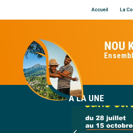
Accueil
La Col
NOU K
Ensembl
A LA UNE