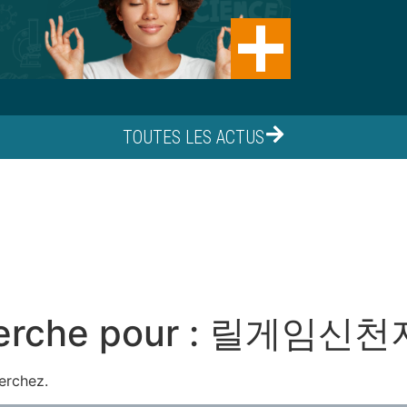
TOUTES LES ACTUS
erche pour :
릴게임신천
erchez.